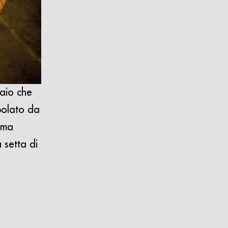
laio che
opolato da
sima
 setta di