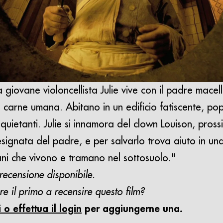
a giovane violoncellista Julie vive con il padre macel
in carne umana. Abitano in un edificio fatiscente, p
 inquietanti. Julie si innamora del clown Louison, pros
esignata del padre, e per salvarlo trova aiuto in una
ni che vivono e tramano nel sottosuolo."
ecensione disponibile.
re il primo a recensire questo film?
i o effettua il login
per aggiungerne una.