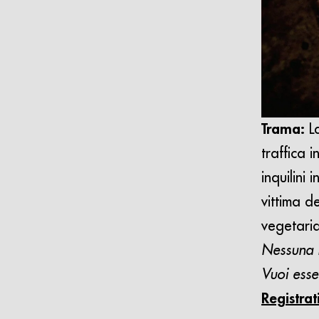
Trama:
L
traffica 
inquilini
vittima d
vegetaria
Nessuna r
Vuoi esse
Registrat