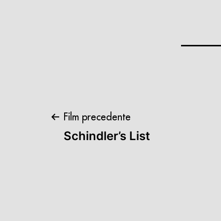
Navigazione
Film precedente
Schindler’s List
articoli